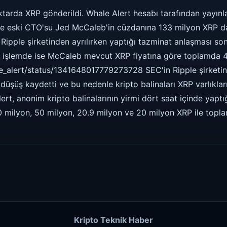
tarda XRP gönderildi. Whale Alert hesabı tarafından yayınl
 ve eski CTO'su Jed McCaleb'in cüzdanına 133 milyon XRP dah
 Ripple şirketinden ayrılırken yaptığı tazminat anlaşması s
on işlemde ise McCaleb mevcut XRP fiyatına göre toplamda 4
le_alert/status/1341648017779273728 SEC'in Ripple şirketi
düşüş kaydetti ve bu nedenle kripto balinaları XRP varlıklar
ert, anonim kripto balinalarının yirmi dört saat içinde yaptı
 40 milyon, 50 milyon, 20.9 milyon ve 20 milyon XRP ile top
Kripto Teknik Haber