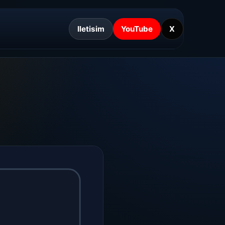
Iletisim
YouTube
X