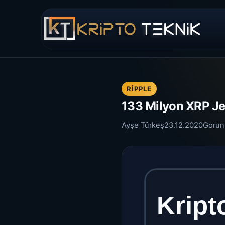
RIPPLE
133 Milyon XRP Je
Ayşe Türkeş
23.12.2020
Gorun