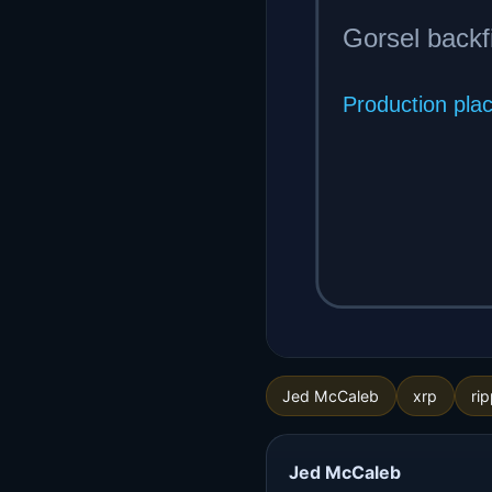
Jed McCaleb
xrp
rip
Jed McCaleb