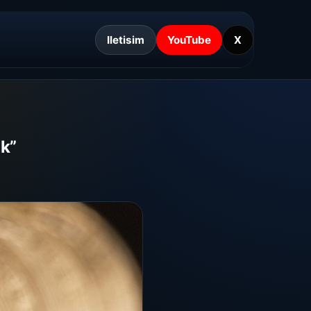
Iletisim
YouTube
X
k”