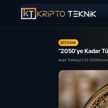
BITCOIN
“2050’ye Kadar Tü
Ayşe Türkeş
23.02.2026
Goru