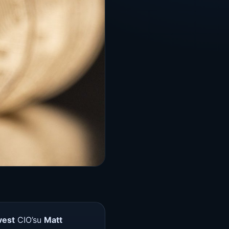
vest
CIO’su
Matt