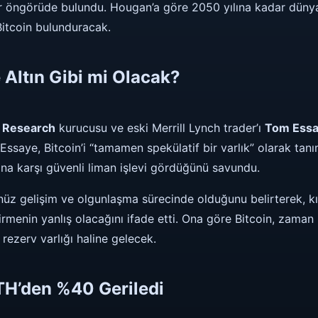
r öngörüde bulundu. Hougan’a göre 2050 yılına kadar dün
Bitcoin bulunduracak.
 Altın Gibi mi Olacak?
 Research
kurucusu ve eski Merrill Lynch trader’ı
Tom Ess
. Essaye, Bitcoin’i “tamamen spekülatif bir varlık” olarak tanım
na karşı güvenli liman işlevi gördüğünü savundu.
nüz gelişim ve olgunlaşma sürecinde olduğunu belirterek, kı
irmenin yanlış olacağını ifade etti. Ona göre Bitcoin, zaman
 rezerv varlığı haline gelecek.
ATH’den %40 Geriledi