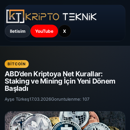
Iletisim
YouTube
X
BITCOIN
ABD’den Kriptoya Net Kurallar:
Staking ve Mining İçin Yeni Dönem
Başladı
Ayşe Türkeş
17.03.2026
Goruntulenme:
107