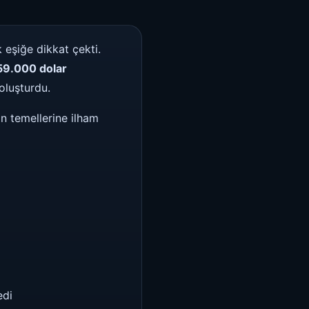
 eşiğe dikkat çekti.
59.000 dolar
oluşturdu.
in temellerine ilham
edi