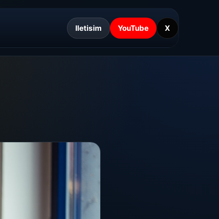
Iletisim
YouTube
X