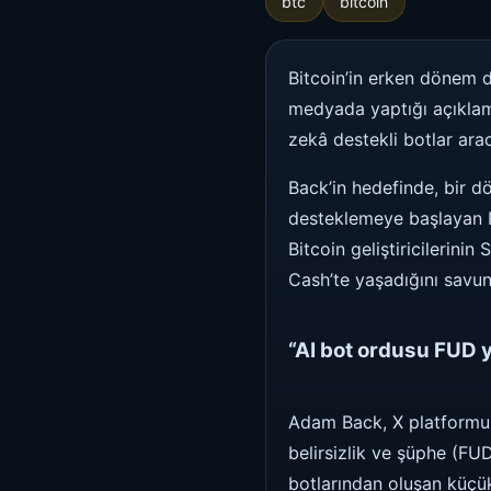
btc
bitcoin
Bitcoin’in erken dönem 
medyada yaptığı açıklama
zekâ destekli botlar arac
Back’in hedefinde, bir d
desteklemeye başlayan R
Bitcoin geliştiricilerin
Cash’te yaşadığını savu
“AI bot ordusu FUD y
Adam Back, X platformun
belirsizlik ve şüphe (F
botlarından oluşan küçük