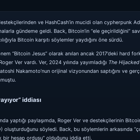
destekçilerinden ve HashCash’in mucidi olan cypherpunk A
larla gündeme geldi. Back, Bitcoin’in “ele geçirildiğini” sa
ılığıyla Bitcoin karşıtı söylemler yaydığını öne sürdü.
önem “Bitcoin Jesus” olarak anılan ancak 2017’deki hard fork
oger Ver vardı. Ver, 2024 yılında yayımladığı
The Hijacked
in Satoshi Nakamoto’nun orijinal vizyonundan saptığını ve ger
nmuştu.
ayıyor” iddiası
da yaptığı paylaşımda, Roger Ver ve destekçilerinin Bitcoi
UD) oluşturduğunu söyledi. Back, bu söylemlerin arkasında “
 bir hesap ordusu” olduğunu iddia etti.