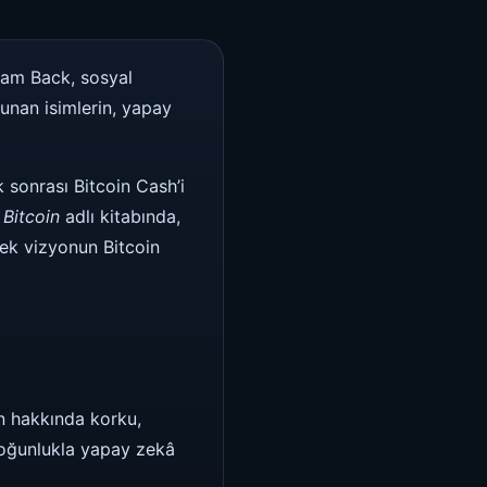
dam Back, sosyal
vunan isimlerin, yapay
 sonrası Bitcoin Cash’i
 Bitcoin
adlı kitabında,
çek vizyonun Bitcoin
n hakkında korku,
çoğunlukla yapay zekâ