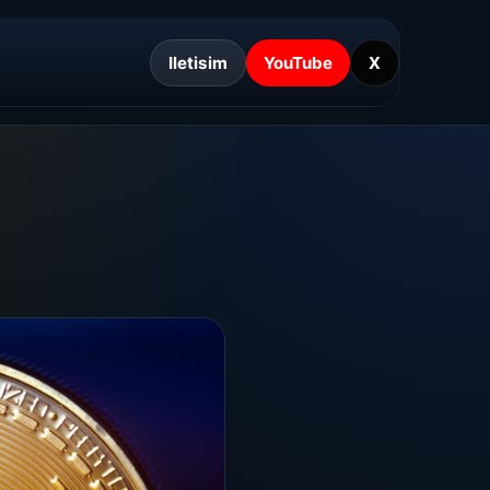
Iletisim
YouTube
X