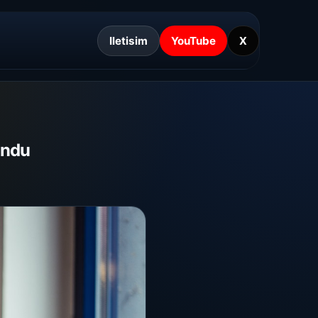
Iletisim
YouTube
X
undu