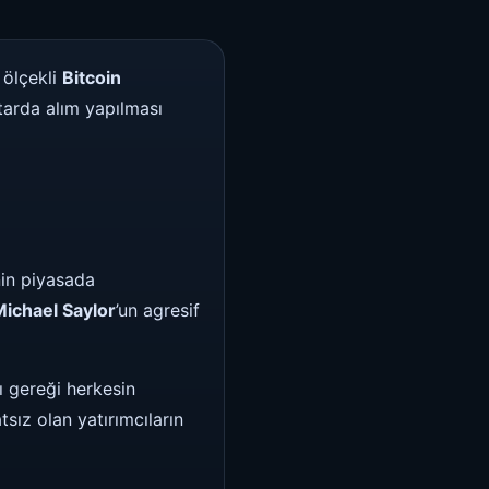
 ölçekli
Bitcoin
ktarda alım yapılması
nin piyasada
Michael Saylor
’un agresif
ı gereği herkesin
ız olan yatırımcıların