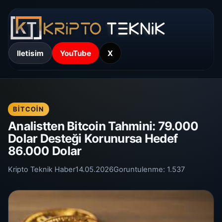
Iletisim
YouTube
X
BITCOIN
Analistten Bitcoin Tahmini: 79.000
Dolar Desteği Korunursa Hedef
86.000 Dolar
Kripto Teknik Haber
14.05.2026
Goruntulenme:
1.537