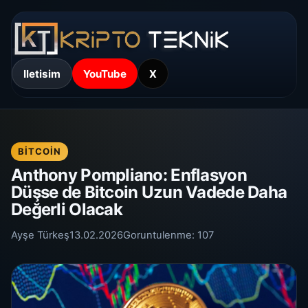
Iletisim
YouTube
X
BITCOIN
Anthony Pompliano: Enflasyon
Düşse de Bitcoin Uzun Vadede Daha
Değerli Olacak
Ayşe Türkeş
13.02.2026
Goruntulenme:
107