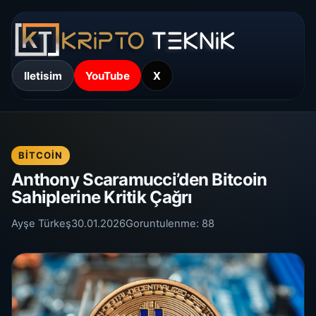
Iletisim
YouTube
X
BITCOIN
Anthony Scaramucci’den Bitcoin
Sahiplerine Kritik Çağrı
Ayşe Türkeş
30.01.2026
Goruntulenme:
88