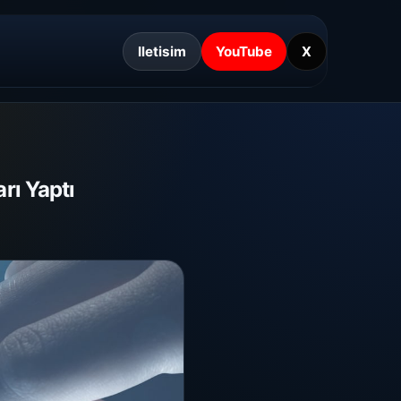
Iletisim
YouTube
X
rı Yaptı