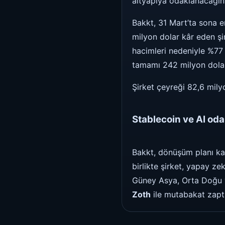
altyapıya odaklanacağını
Bakkt, 31 Mart’ta sona e
milyon dolar kâr eden şir
hacimleri nedeniyle %77 
tamamı 242 milyon dolarlı
Şirket çeyreği 82,6 mily
Stablecoin ve AI odak
Bakkt, dönüşüm planı 
birlikte şirket, yapay z
Güney Asya, Orta Doğu ve
Zoth
ile mutabakat zapt