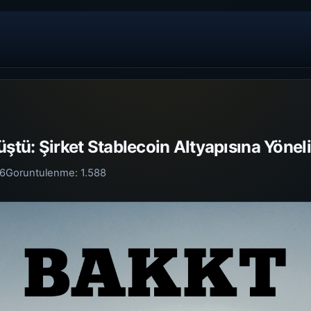
üştü: Şirket Stablecoin Altyapısına Yönel
26
Goruntulenme:
1.588