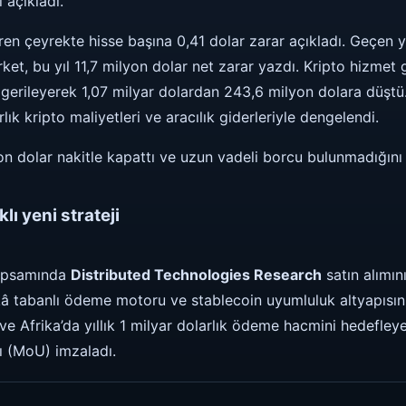
 açıkladı.
ren çeyrekte hisse başına 0,41 dolar zarar açıkladı. Geçen y
ket, bu yıl 11,7 milyon dolar net zarar yazdı. Kripto hizmet g
gerileyerek 1,07 milyar dolardan 243,6 milyon dolara düştü.
k kripto maliyetleri ve aracılık giderleriyle dengelendi.
on dolar nakitle kapattı ve uzun vadeli borcu bulunmadığını b
lı yeni strateji
kapsamında
Distributed Technologies Research
satın alımın
ekâ tabanlı ödeme motoru ve stablecoin uyumluluk altyapısını
 Afrika’da yıllık 1 milyar dolarlık ödeme hacmini hedefleye
ı (MoU) imzaladı.