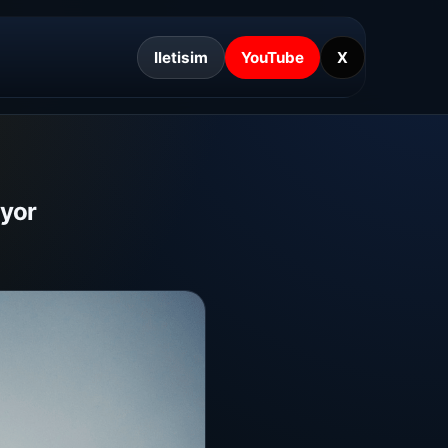
Iletisim
YouTube
X
iyor