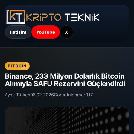
Iletisim
YouTube
X
BITCOIN
Binance, 233 Milyon Dolarlık Bitcoin
Alımıyla SAFU Rezervini Güçlendirdi
Ayşe Türkeş
06.02.2026
Goruntulenme:
117