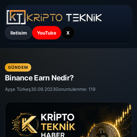
Iletisim
YouTube
X
GÜNDEM
Binance Earn Nedir?
Ayşe Türkeş
30.09.2023
Goruntulenme:
119