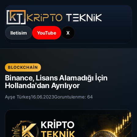
Iletisim
YouTube
X
BLOCKCHAIN
Binance, Lisans Alamadığı İçin
Hollanda'dan Ayrılıyor
Ayşe Türkeş
16.06.2023
Goruntulenme:
64