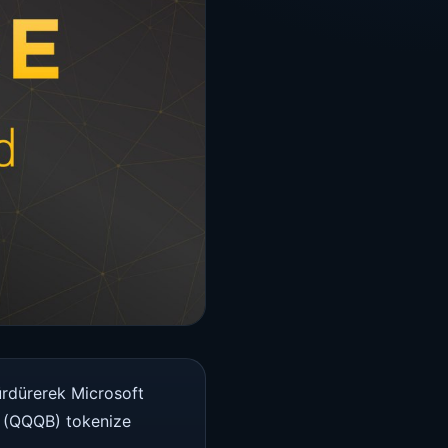
ürdürerek Microsoft
t (QQQB) tokenize