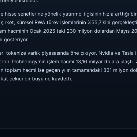
tleriyle listeledi.
ze hisse senetlerine yönelik yatırımcı ilgisinin hızla arttığı 
 şirket, küresel RWA türev işlemlerinin %55,7'sini gerçekleş
şlem hacminin Ocak 2025'teki 230 milyon dolardan Mayıs 202
i gösteriyor.
leri tokenize varlık piyasasında öne çıkıyor. Nvidia ve Tesla
ron Technology'nin işlem hacmi 13,16 milyar dolara ulaştı. 
nın toplam hacmi ise geçen yılın tamamındaki 831 milyon do
kkat çekici bir büyüme kaydetti.