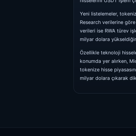
hisselerini USDT işlem çif
Yeni listelemeler, tokeni
Research verilerine göre
verileri ise RWA türev i
milyar dolara yükseldiğin
Özellikle teknoloji hisse
konumda yer alırken, Mic
tokenize hisse piyasası
milyar dolara çıkarak di