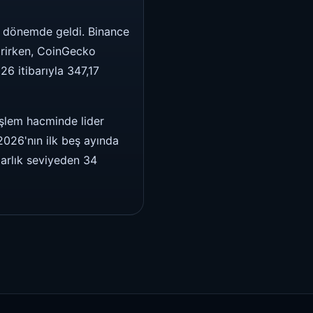
bir dönemde geldi. Binance
tirirken, CoinGecko
6 itibarıyla 347,17
 işlem hacminde lider
2026'nın ilk beş ayında
larlık seviyeden 34