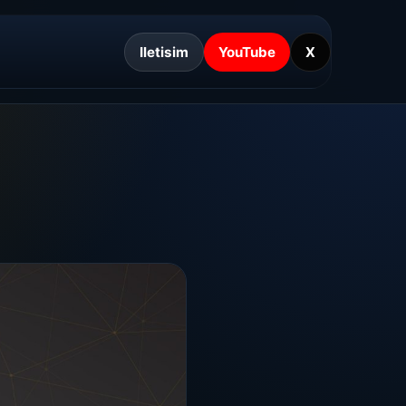
Iletisim
YouTube
X