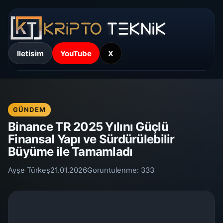
Iletisim
YouTube
X
GÜNDEM
Binance TR 2025 Yılını Güçlü
Finansal Yapı ve Sürdürülebilir
Büyüme ile Tamamladı
Ayşe Türkeş
21.01.2026
Goruntulenme:
333