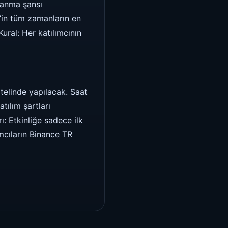
zanma şansı
’in tüm zamanların en
ral: Her katılımcının
telinde yapılacak. Saat
tılım şartları
: Etkinliğe sadece ilk
ımcıların Binance TR