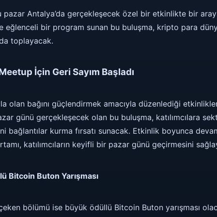
 pazar Antalya’da gerçekleşecek özel bir etkinlikte bir aray
e eğlenceli bir program sunan bu buluşma, kripto para düny
ında toplayacak.
Meetup İçin Geri Sayım Başladı
ıyla olan bağını güçlendirmek amacıyla düzenlediği etkinlikl
azar günü gerçekleşecek olan bu buluşma, katılımcılara sek
eni bağlantılar kurma fırsatı sunacak. Etkinlik boyunca dev
tamı, katılımcıların keyifli bir pazar günü geçirmesini sağl
lü Bitcoin Buton Yarışması
 çeken bölümü ise büyük ödüllü Bitcoin Buton yarışması olaca