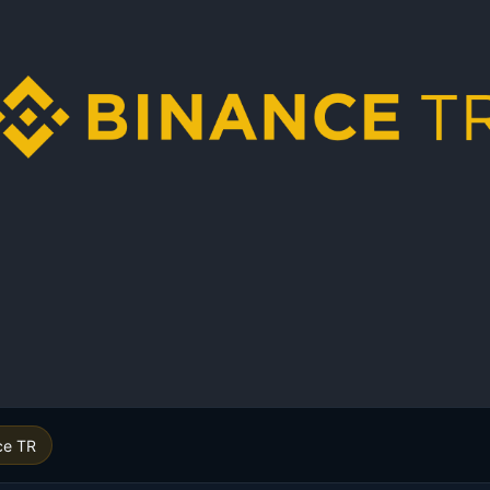
ce TR