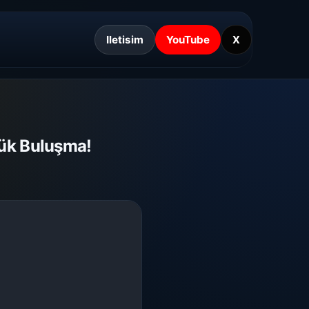
Iletisim
YouTube
X
yük Buluşma!