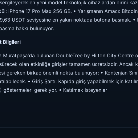
sergileyerek en yeni model teknolojik cihazlardan birini ka
ül: iPhone 17 Pro Max 256 GB. • Yarışmanın Amacı: Bitcoin
99,63 USDT seviyesine en yakın noktada butona basmak. • Ku
 basma hakkı bulunuyor.
 Bilgileri
a Muratpaşa'da bulunan DoubleTree by Hilton City Centre o
sürecek olan etkinliğe girişler tamamen ücretsizdir. Ancak ka
i gereken birkaç önemli nokta bulunuyor: • Kontenjan Sınırı
atılabilecek. • Giriş Şartı: Kapıda giriş yapabilmek için katıl
ID) göstermeleri gerekiyor. • Katılmak isteyenler