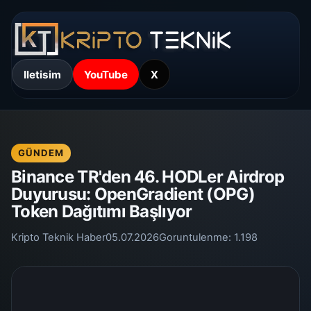
Iletisim
YouTube
X
GÜNDEM
Binance TR'den 46. HODLer Airdrop
Duyurusu: OpenGradient (OPG)
Token Dağıtımı Başlıyor
Kripto Teknik Haber
05.07.2026
Goruntulenme:
1.198