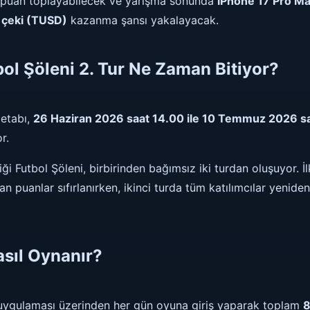
ek puan toplayabilecek ve yarışma sonunda
iPhone 17 Pro M
e çeki (TUSD)
kazanma şansı yakalayacak.
ol Şöleni 2. Tur Ne Zaman Bitiyor?
 etabı,
26 Haziran 2026 saat 14.00 ile 10 Temmuz 2026 s
r.
i Futbol Şöleni, birbirinden bağımsız iki turdan oluşuyor. İl
puanlar sıfırlanırken, ikinci turda tüm katılımcılar yeniden
asıl Oynanır?
R uygulaması üzerinden her gün oyuna giriş yaparak toplam
8