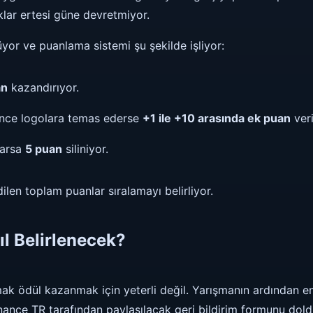
klar ertesi güne devretmiyor.
yor ve puanlama sistemi şu şekilde işliyor:
an
kazandırıyor.
nce logolara temas ederse
+1 ile +10 arasında ek puan
veri
arsa
5 puan
siliniyor.
len toplam puanlar sıralamayı belirliyor.
l Belirlenecek?
k ödül kazanmak için yeterli değil. Yarışmanın ardından e
Binance TR tarafından paylaşılacak geri bildirim formunu d