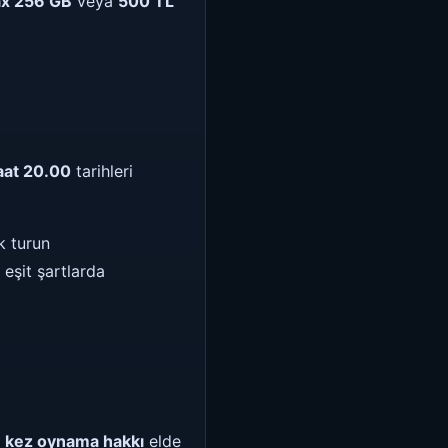
ax 256 GB
veya
500 TL
aat 20.00
tarihleri
k turun
 eşit şartlarda
 kez oynama hakkı
elde