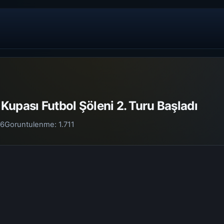
upası Futbol Şöleni 2. Turu Başladı
26
Goruntulenme:
1.711