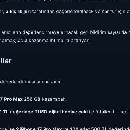
er,
3 kişilik jüri
tarafından değerlendirilecek ve her tur için e
.
lanıcıların değerlendirmeye alınacak geri bildirim sayısı da 
 almak, ödül kazanma ihtimalini artırıyor.
ller
i değerlendirmesi sonucunda:
 17 Pro Max 256 GB
kazanacak.
00 TL değerinde TUSD dijital hediye çeki
ile ödüllendirilecek
nca ise
2 iPhone 17 Pro Max
ve
100 adet 500 TL değerinde 