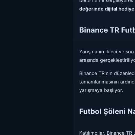
becerilerini sergileyer
değerinde dijital hediy
Binance TR Futb
Yarışmanın ikinci ve son
arasında gerçekleştiriliyo
Binance TR'nin düzenlediğ
tamamlanmasının ardından 
yarışmaya başlıyor.
Futbol Şöleni N
Katılımcılar, Binance T