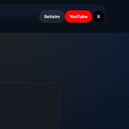
Iletisim
YouTube
X