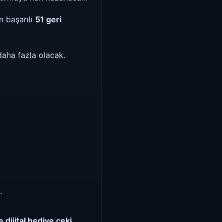
n başarılı
51 geri
daha fazla olacak.
.
dijital hediye çeki