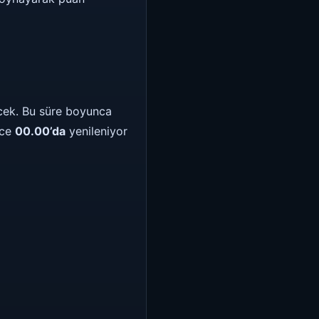
cek. Bu süre boyunca
ece
00.00’da
yenileniyor