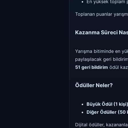
En yüksek toplam pu
Toplanan puanlar yarışma
Kazanma Süreci Nası
Yarışma bitiminde en yü
paylaşılacak geri bildiri
51 geri bildirim
ödül kaz
Ödüller Neler?
Büyük Ödül (1 kişi)
Diğer Ödüller (50 k
Dijital ödüller, kazanan