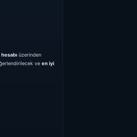
 hesabı
üzerinden
eğerlendirilecek ve
en iyi