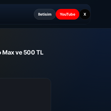
Iletisim
YouTube
X
o Max ve 500 TL