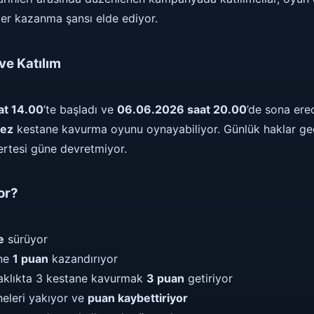
ler kazanma şansı elde ediyor.
ve Katılım
at 14.00
’te başladı ve
06.06.2026 saat 20.00
’de sona ere
kez
kestane kavurma oyunu oynayabiliyor. Günlük haklar g
ertesi güne devretmiyor.
or?
e
sürüyor
ane
1 puan
kazandırıyor
caklıkta 3 kestane kavurmak
3 puan
getiriyor
aneleri yakıyor ve
puan kaybettiriyor