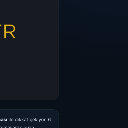
ası
ile dikkat çekiyor. 6
n oynayarak puan