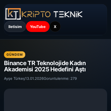
Iletisim
YouTube
X
GÜNDEM
Binance TR Teknolojide Kadın
Akademisi 2025 Hedefini Aştı
Ayşe Türkeş
13.01.2026
Goruntulenme:
279