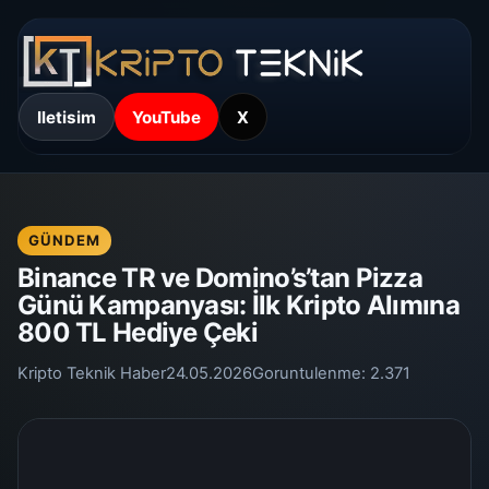
Iletisim
YouTube
X
GÜNDEM
Binance TR ve Domino’s’tan Pizza
Günü Kampanyası: İlk Kripto Alımına
800 TL Hediye Çeki
Kripto Teknik Haber
24.05.2026
Goruntulenme:
2.371