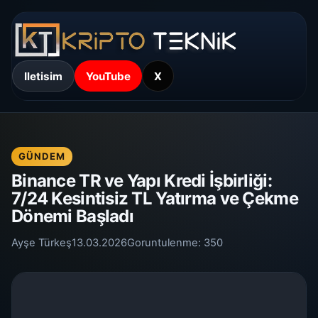
Iletisim
YouTube
X
GÜNDEM
Binance TR ve Yapı Kredi İşbirliği:
7/24 Kesintisiz TL Yatırma ve Çekme
Dönemi Başladı
Ayşe Türkeş
13.03.2026
Goruntulenme:
350