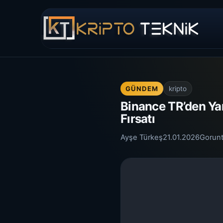
GÜNDEM
kripto
Binance TR’den Yar
Fırsatı
Ayşe Türkeş
21.01.2026
Gorun