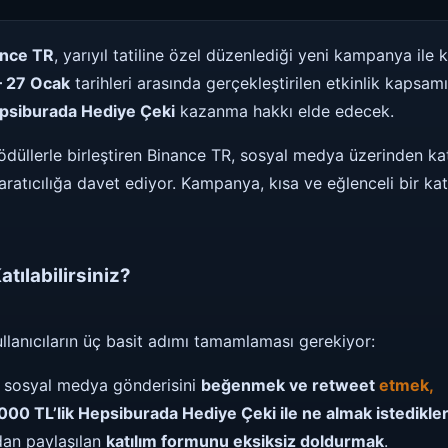
ance TR
, yarıyıl tatiline özel düzenlediği yeni kampanya ile k
– 27 Ocak
tarihleri arasında gerçekleştirilen etkinlik kapsam
psiburada Hediye Çeki
kazanma hakkı elde edecek.
ini ödüllerle birleştiren Binance TR, sosyal medya üzerinden k
ı yaratıcılığa davet ediyor. Kampanya, kısa ve eğlenceli bir ka
tılabilirsiniz?
ullanıcıların üç basit adımı tamamlaması gerekiyor:
li sosyal medya gönderisini
beğenmek ve retweet
etmek
,
000 TL’lik Hepsiburada Hediye Çeki ile ne almak istedikler
dan paylaşılan
katılım formunu eksiksiz doldurmak
.