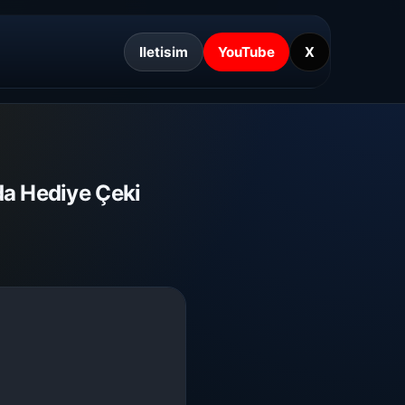
Iletisim
YouTube
X
ada Hediye Çeki