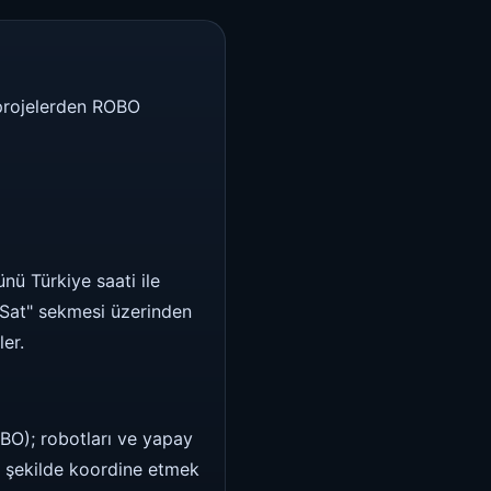
 projelerden ROBO
nü Türkiye saati ile
l/Sat" sekmesi üzerinden
er.
OBO); robotları ve yapay
bir şekilde koordine etmek