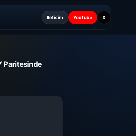
Iletisim
YouTube
X
 Paritesinde