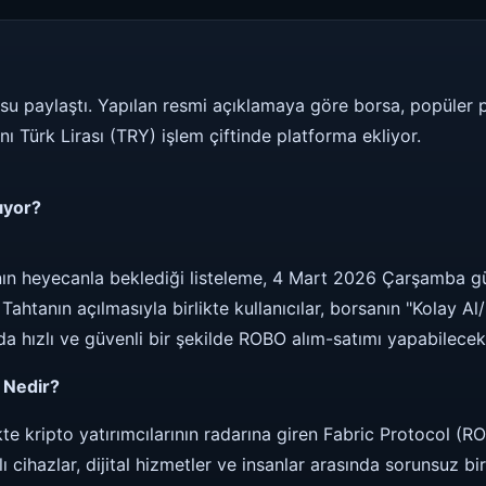
usu paylaştı. Yapılan resmi açıklamaya göre borsa, popüler
nı Türk Lirası (TRY) işlem çiftinde platforma ekliyor.
ıyor?
ının heyecanla beklediği listeleme, 4 Mart 2026 Çarşamba gü
Tahtanın açılmasıyla birlikte kullanıcılar, borsanın "Kolay A
a hızlı ve güvenli bir şekilde ROBO alım-satımı yapabilecekl
 Nedir?
kte kripto yatırımcılarının radarına giren Fabric Protocol (R
ıllı cihazlar, dijital hizmetler ve insanlar arasında sorunsuz 