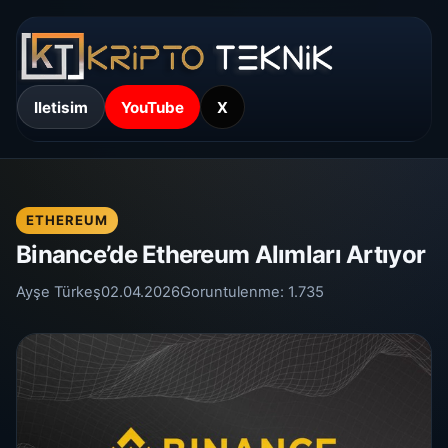
Iletisim
YouTube
X
ETHEREUM
Binance’de Ethereum Alımları Artıyor
Ayşe Türkeş
02.04.2026
Goruntulenme:
1.735