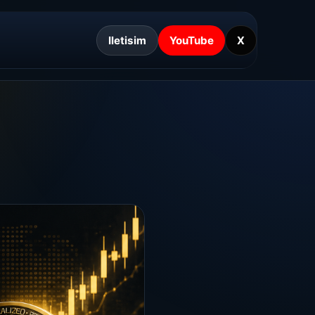
Iletisim
YouTube
X