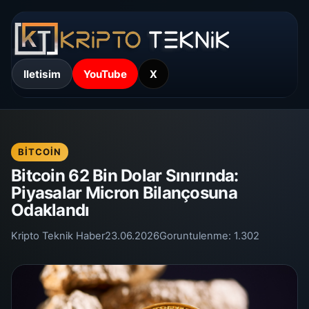
Iletisim
YouTube
X
BITCOIN
Bitcoin 62 Bin Dolar Sınırında:
Piyasalar Micron Bilançosuna
Odaklandı
Kripto Teknik Haber
23.06.2026
Goruntulenme:
1.302