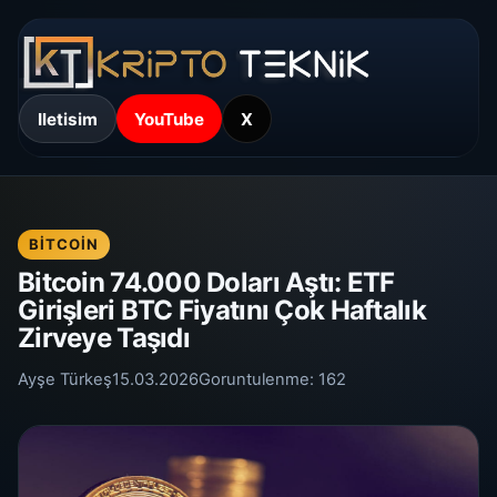
Iletisim
YouTube
X
BITCOIN
Bitcoin 74.000 Doları Aştı: ETF
Girişleri BTC Fiyatını Çok Haftalık
Zirveye Taşıdı
Ayşe Türkeş
15.03.2026
Goruntulenme:
162