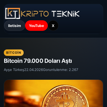
Iletisim
YouTube
X
BITCOIN
Bitcoin 79.000 Doları Aştı
Ayşe Türkeş
22.04.2026
Goruntulenme:
2.267