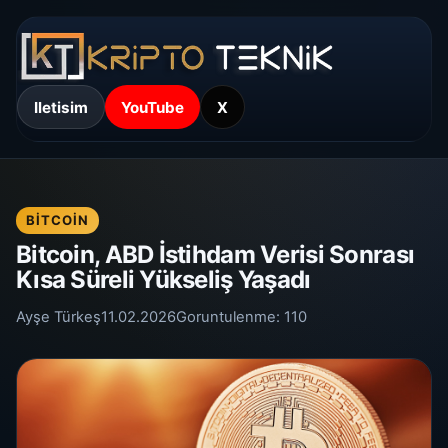
Iletisim
YouTube
X
BITCOIN
Bitcoin, ABD İstihdam Verisi Sonrası
Kısa Süreli Yükseliş Yaşadı
Ayşe Türkeş
11.02.2026
Goruntulenme:
110