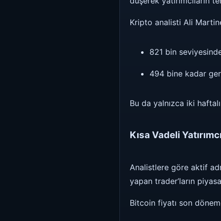
düşerek yatırımcıların te
Kripto analisti Ali Marti
821 bin seviyesind
494 bine kadar geri
Bu da yalnızca iki haftal
Kısa Vadeli Yatırımc
Analistlere göre aktif ad
yapan trader’ların piyas
Bitcoin fiyatı son dönem