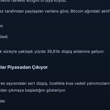
mkinli hareket ettiğini ortaya koydu.
nez tarafından paylaşılan verilere göre, Bitcoin ağındaki akti
en
ledi.
ık süreçte yaklaşık yüzde 39,8’lik düşüş anlamına geliyor.
ılar Piyasadan Çıkıyor
res sayısındaki sert düşüş, özellikle kısa vadeli yatırımcıları
adan çıkmaya başladığını gösteriyor.
de: