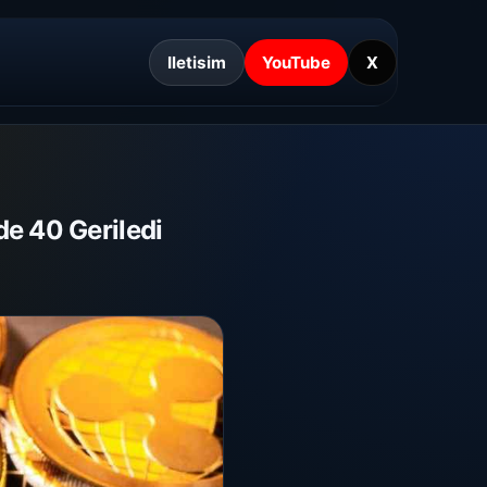
Iletisim
YouTube
X
de 40 Geriledi