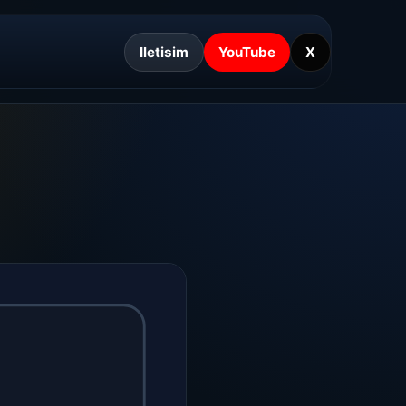
Iletisim
YouTube
X