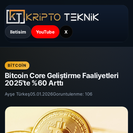
Iletisim
YouTube
X
BITCOIN
Bitcoin Core Geliştirme Faaliyetleri
2025’te %60 Arttı
Ayşe Türkeş
05.01.2026
Goruntulenme:
106