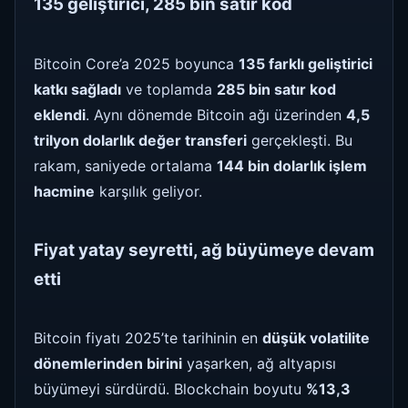
135 geliştirici, 285 bin satır kod
Bitcoin Core’a 2025 boyunca
135 farklı geliştirici
katkı sağladı
ve toplamda
285 bin satır kod
eklendi
. Aynı dönemde Bitcoin ağı üzerinden
4,5
trilyon dolarlık değer transferi
gerçekleşti. Bu
rakam, saniyede ortalama
144 bin dolarlık işlem
hacmine
karşılık geliyor.
Fiyat yatay seyretti, ağ büyümeye devam
etti
Bitcoin fiyatı 2025’te tarihinin en
düşük volatilite
dönemlerinden birini
yaşarken, ağ altyapısı
büyümeyi sürdürdü. Blockchain boyutu
%13,3