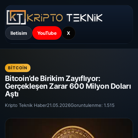
Iletisim
YouTube
X
BITCOIN
Bitcoin’de Birikim Zayıflıyor:
Gerçekleşen Zarar 600 Milyon Doları
Aştı
Kripto Teknik Haber
21.05.2026
Goruntulenme:
1.515