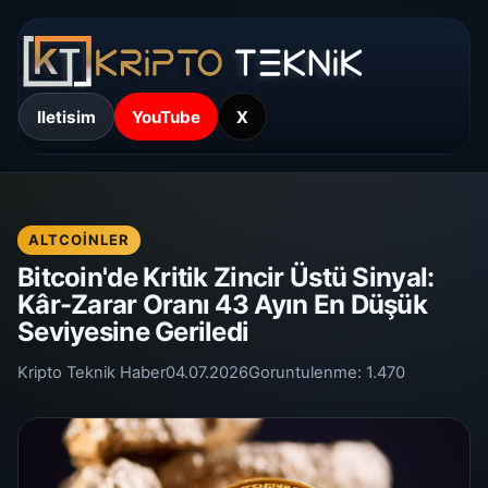
Iletisim
YouTube
X
ALTCOINLER
Bitcoin'de Kritik Zincir Üstü Sinyal:
Kâr-Zarar Oranı 43 Ayın En Düşük
Seviyesine Geriledi
Kripto Teknik Haber
04.07.2026
Goruntulenme:
1.470