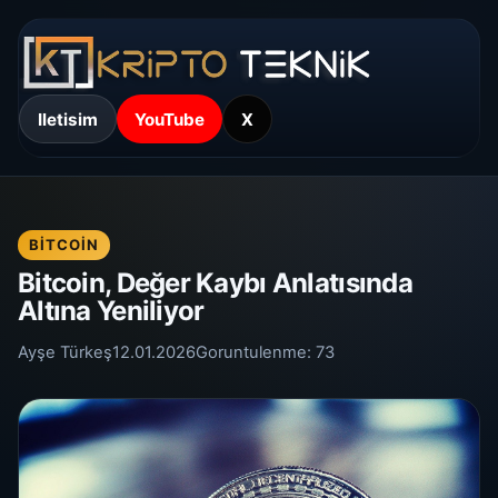
Iletisim
YouTube
X
BITCOIN
Bitcoin, Değer Kaybı Anlatısında
Altına Yeniliyor
Ayşe Türkeş
12.01.2026
Goruntulenme:
73