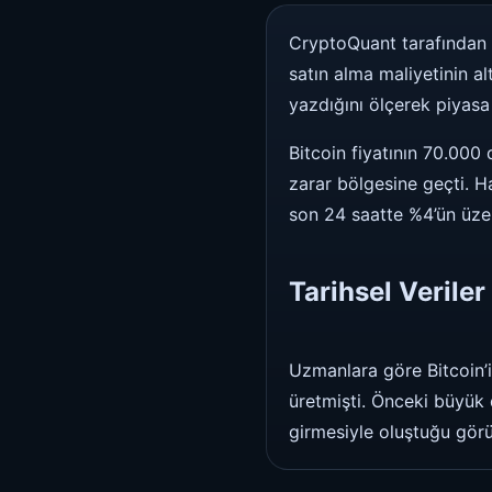
CryptoQuant tarafından p
satın alma maliyetinin al
yazdığını ölçerek piyasa 
Bitcoin fiyatının 70.000
zarar bölgesine geçti. H
son 24 saatte %4’ün üze
Tarihsel Verile
Uzmanlara göre Bitcoin’i
üretmişti. Önceki büyük 
girmesiyle oluştuğu görü