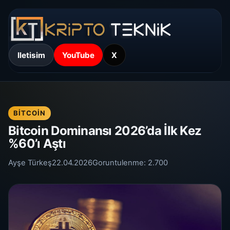
Iletisim
YouTube
X
BITCOIN
Bitcoin Dominansı 2026’da İlk Kez
%60’ı Aştı
Ayşe Türkeş
22.04.2026
Goruntulenme:
2.700