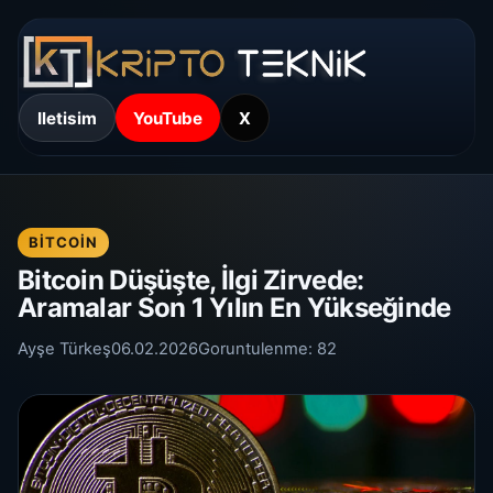
Iletisim
YouTube
X
BITCOIN
Bitcoin Düşüşte, İlgi Zirvede:
Aramalar Son 1 Yılın En Yükseğinde
Ayşe Türkeş
06.02.2026
Goruntulenme:
82