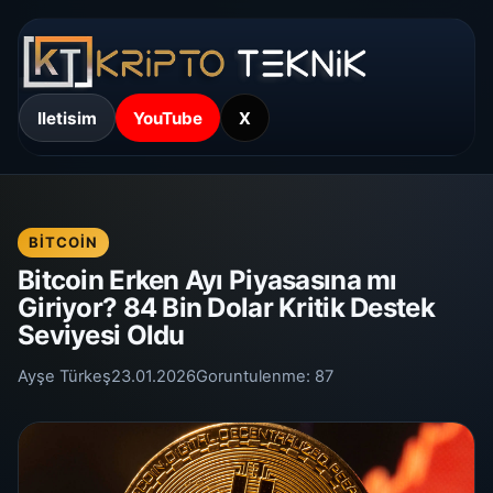
Iletisim
YouTube
X
BITCOIN
Bitcoin Erken Ayı Piyasasına mı
Giriyor? 84 Bin Dolar Kritik Destek
Seviyesi Oldu
Ayşe Türkeş
23.01.2026
Goruntulenme:
87