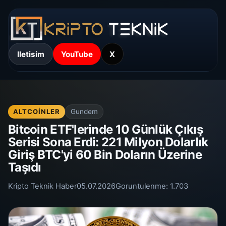
Iletisim
YouTube
X
ALTCOINLER
Gundem
Bitcoin ETF'lerinde 10 Günlük Çıkış
Serisi Sona Erdi: 221 Milyon Dolarlık
Giriş BTC'yi 60 Bin Doların Üzerine
Taşıdı
Kripto Teknik Haber
05.07.2026
Goruntulenme:
1.703