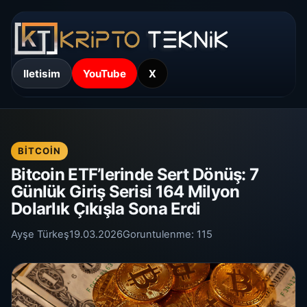
Iletisim
YouTube
X
BITCOIN
Bitcoin ETF’lerinde Sert Dönüş: 7
Günlük Giriş Serisi 164 Milyon
Dolarlık Çıkışla Sona Erdi
Ayşe Türkeş
19.03.2026
Goruntulenme:
115