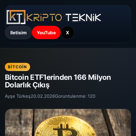
Iletisim
YouTube
X
BITCOIN
Bitcoin ETF’lerinden 166 Milyon
Dolarlık Çıkış
Ayşe Türkeş
20.02.2026
Goruntulenme:
120