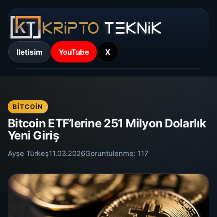
Iletisim
YouTube
X
BITCOIN
Bitcoin ETF’lerine 251 Milyon Dolarlık
Yeni Giriş
Ayşe Türkeş
11.03.2026
Goruntulenme:
117