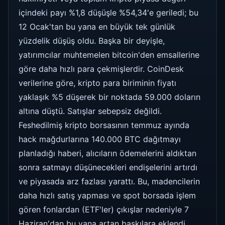
içindeki payı %1,8 düşüşle %54,34'e geriledi; bu
12 Ocak'tan bu yana en büyük tek günlük
yüzdelik düşüş oldu. Başka bir deyişle,
yatırımcılar muhtemelen bitcoin'den emsallerine
göre daha hızlı para çekmişlerdir. CoinDesk
verilerine göre, kripto para biriminin fiyatı
yaklaşık %5 düşerek bir noktada 59.000 doların
altına düştü. Satışlar sebepsiz değildi.
Feshedilmiş kripto borsasının temmuz ayında
hack mağdurlarına 140.000 BTC dağıtmayı
planladığı haberi, alıcıların ödemelerini aldıktan
sonra satmayı düşünecekleri endişelerini artırdı
ve piyasada arz fazlası yarattı. Bu, madencilerin
daha hızlı satış yapması ve spot borsada işlem
gören fonlardan (ETF'ler) çıkışlar nedeniyle 7
Haziran'dan bu yana artan baskılara eklendi.