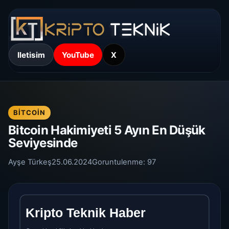
Iletisim
YouTube
X
BITCOIN
Bitcoin Hakimiyeti 5 Ayın En Düşük
Seviyesinde
Ayşe Türkeş
25.06.2024
Goruntulenme:
97