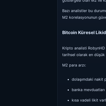
göstergesi olan M2 ile ka
Bazı analistler bu durumu
M2 korelasyonunun güveni
Bitcoin Küresel Liki
Kripto analisti RobynHD 
tarihsel olarak en düşük s
M2 para arzı:
dolaşımdaki nakit 
banka mevduatları
kısa vadeli likit var