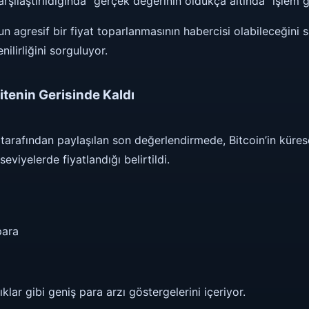
rşılaştırıldığında “gerçek değerinin oldukça altında” işlem g
n agresif bir fiyat toparlanmasının habercisi olabileceğini s
lirliğini sorguluyor.
ditenin Gerisinde Kaldı
tarafından paylaşılan son değerlendirmede, Bitcoin’in küre
eviyelerde fiyatlandığı belirtildi.
para
lıklar gibi geniş para arzı göstergelerini içeriyor.