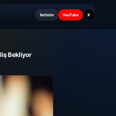
Iletisim
YouTube
X
liş Bekliyor