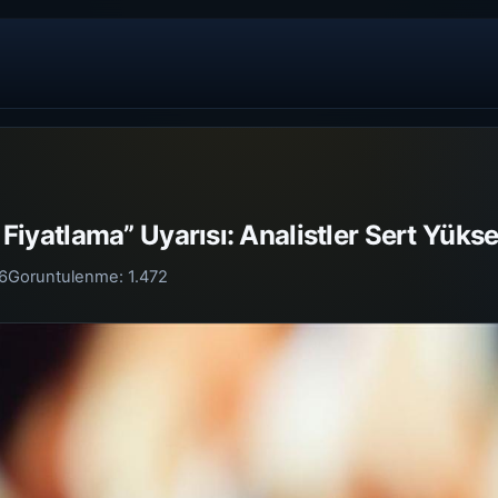
ş Fiyatlama” Uyarısı: Analistler Sert Yükse
6
Goruntulenme:
1.472