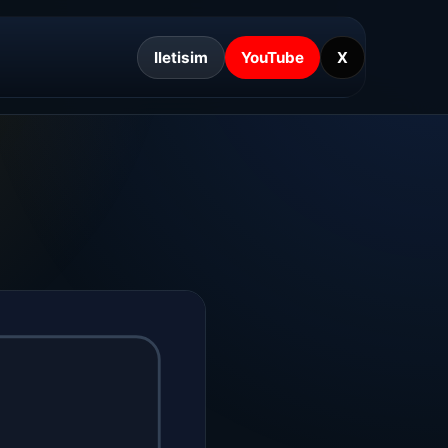
Iletisim
YouTube
X