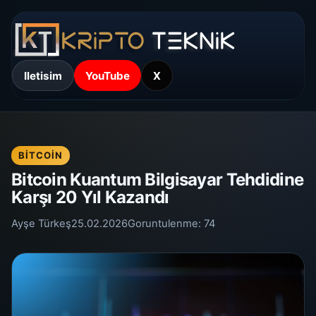
Iletisim
YouTube
X
BITCOIN
Bitcoin Kuantum Bilgisayar Tehdidine
Karşı 20 Yıl Kazandı
Ayşe Türkeş
25.02.2026
Goruntulenme:
74