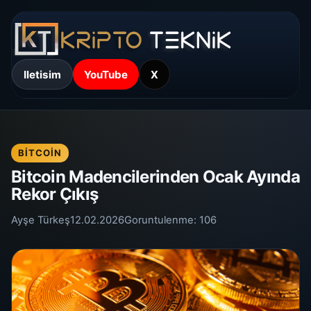
Iletisim
YouTube
X
BITCOIN
Bitcoin Madencilerinden Ocak Ayında
Rekor Çıkış
Ayşe Türkeş
12.02.2026
Goruntulenme:
106